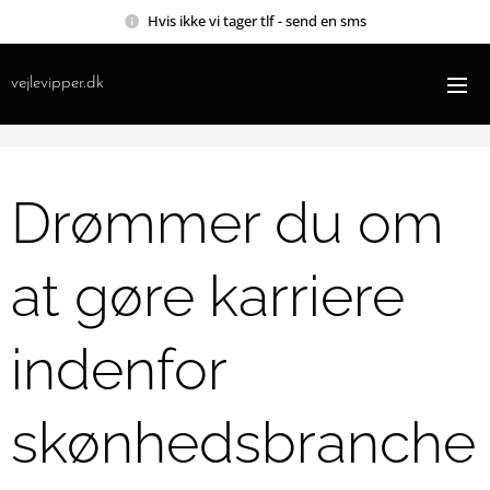
Hvis ikke vi tager tlf - send en sms
vejlevipper.dk
Drømmer du om
at gøre karriere
indenfor
skønhedsbranche