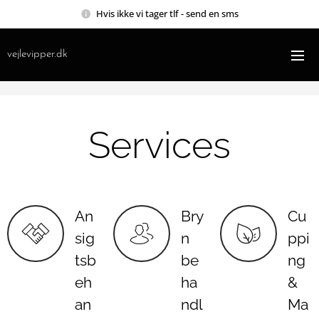
Hvis ikke vi tager tlf - send en sms
vejlevipper.dk
Services
An
Bry
Cu
sig
n
ppi
tsb
be
ng
eh
ha
&
an
ndl
Ma