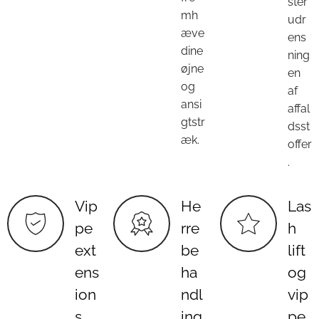
ster
mh
udr
æve
ens
dine
ning
øjne
en
og
af
ansi
affal
gtstr
dsst
æk.
offer
.
Vip
He
Las
pe
rre
h
ext
be
lift
ens
ha
og
ion
ndl
vip
s
ing
pe