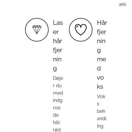
æk.
Las
Hår
er
fjer
hår
nin
fjer
g
nin
me
g
d
vo
Døje
r du
ks
med
Vok
indg
s
roe
beh
de
andl
hår,
ing
rød