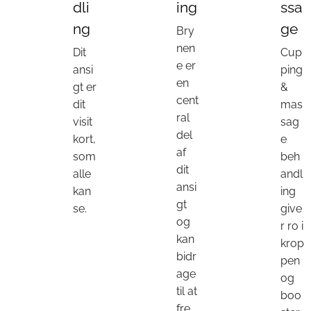
dli
ing
ssa
ng
ge
Bry
nen
Dit
Cup
e er
ansi
ping
en
gt er
&
cent
dit
mas
ral
visit
sag
del
kort,
e
af
som
beh
dit
alle
andl
ansi
kan
ing
gt
se.
give
og
r ro i
kan
krop
bidr
pen
age
og
til at
boo
fre