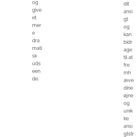
og
dit
give
ansi
et
gt
mer
og
e
kan
dra
bidr
mati
age
sk
til at
uds
fre
een
mh
de.
æve
dine
øjne
og
unik
ke
ansi
gtstr