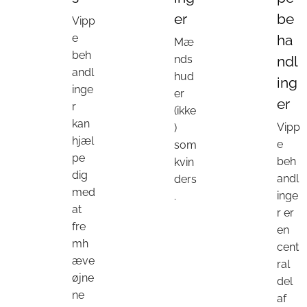
er
be
Vipp
e
ha
Mæ
beh
nds
ndl
andl
hud
ing
inge
er
er
r
(ikke
kan
Vipp
)
hjæl
e
som
pe
beh
kvin
dig
andl
ders
med
inge
.
at
r er
fre
en
mh
cent
æve
ral
øjne
del
ne
af