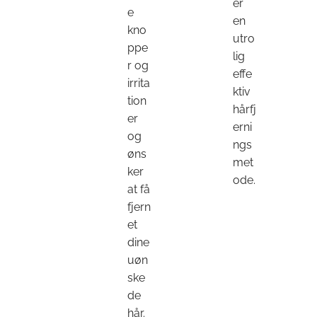
er
e
en
kno
utro
ppe
lig
r og
effe
irrita
ktiv
tion
hårfj
er
erni
og
ngs
øns
met
ker
ode.
at få
fjern
et
dine
uøn
ske
de
hår.